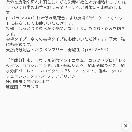
余分な皮脂や汚れを落としながら栄養補給と水分補給をしてくれ
ますので日常のお手入れにもダメージヘア対策にもお薦めしま
す。
pHバランスのとれた低刺激配合により皮膚がデリケートなペッ
トにも安心してお使いいただけます。
特徴：しっとりと柔らかく艶やかな仕上り。もつれ・絡みを防ぎ
ます。
被毛タイプ：全ての被毛タイプにお使いいただけます。子犬・猫
にも最適です。
天然成分配合・パラベンフリー 弱酸性（ｐH5.2－5.6）
【全成分】
水、ラウリル硫酸アンモニウム、コカミドプロピルベ
タイン、ココクルコシド、加水分解シルク、加水分解ライス、加
水分解パーレイ、プロビタミン B5、シーソルト、香料、クロル
フェネシン、メチルイソチアゾリノン
使用期限
：開封後1年間
原産国
：フランス