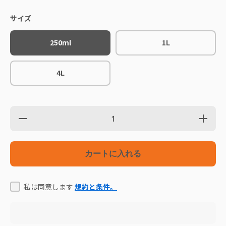
サイズ
250ml
1L
4L
の数量を減
の数量を
らす
やす
BIOGANCE
BIOGAN
バイオガン
バイオガ
ス プロテイ
ス プロ
カートに入れる
ンプラス シ
ンプラス
ャンプー
ャンプ
私は同意します
規約と条件。