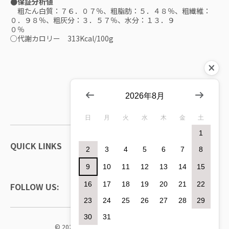
●保証分析値
粗たん白質：７６．０７％、粗脂肪：５．４８％、粗繊維：
０．９８％、粗灰分：３．５７％、水分：１３．９
０％
○代謝カロリー 313Kcal/100g
2026年8月
日
月
火
水
木
金
土
1
QUICK LINKS
2
3
4
5
6
7
8
9
10
11
12
13
14
15
16
17
18
19
20
21
22
FOLLOW US:
23
24
25
26
27
28
29
30
31
© 2026,
bistro peach
Powered by Shopify