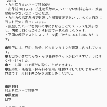
【鶏肉】
・九州産うまかハーブ鶏100％
・出荷前20日以内、抗生物質等の入っていない飼料を与え、残留
農薬等のない安全・安心な鶏。
・九州内の指定農場で徹底した飼育管理でおいしい水と大自然に
囲まれ元気に育っています。
・厳選したハーブを飼料の中にまぜることでストレスを減少さ
せ、病気に強く体の中から健康で元気な鶏になります。
・平飼い飼育でストレスフリーな歯ごたえのあるお肉になりま
す。
●砂肝には、亜鉛、鉄分、ビタミンＢ１２が豊富に含まれていま
す。
●お口の小さなわんちゃんや高齢のペットが食べやすいように薄
く仕上げました。
●とても薄いので簡単に砕くことができます。
●無添加・無着色・保存料不使用。味付けはしておりませんので
無塩です。素材本来の味をお楽しみください。
●原材料
熊本県産ハーブ鶏砂肝
●原産国
日本