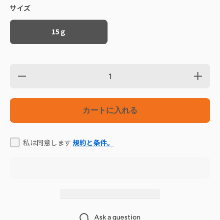
サイズ
15ｇ
の数
の数
量を
量を
減ら
増や
す 熊
す 熊
カートに入れる
本県
本県
産ハ
産ハ
ーブ
ーブ
鶏 薄
鶏 薄
私は同意します
規約と条件。
～い
～い
砂肝
砂肝
ジャ
ジャ
ーキ
ーキ
ー
ー
Ask a question